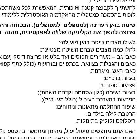
ופיזיולוגיים מדויקים;
להשתייך לקבוצה קטנה ואיכותית, המאפשרת לכל משתתפ/ת 
לזכות בהסמכה כמטפל/ת מהאקדמיה האוסטרלית ללימודי ב
שיטת בואן העדינה (למטפלים ולמטופלים), הבטוחה והיעי
שרוצה להפוך את הקליניקה שלו/ה לאפקטיבית, מהנה ומ
לאילו מצבים שיטת בואן מועילה?
להלן כמה מצבים שבהם השיטה מצטיינת:
כאבי גב – משרירים תפוסים ועד בלט או פריצת דיסק (עם א
כאבים והגבלות בצוואר, בכתפיים ובזרועות (כולל כתף קפו
כאבי ראש ומיגרנות;
בעיות ברכיים;
פציעות ספורט;
בעיות נשימה (כגון אסטמה וקדחת השחת);
הפרעות במערכת העיכול (כולל מעי רגיז);
שיפור ההחלמה מתאונות וניתוחים;
הרטבת לילה בילדים;
ריפלוקס וקוליק בתינוקות.
האם אתם מחפשים טיפול יעיל, מהימן ומתמשך בהשפעתו?
שיטת בואן נלמדת ומיושמת בכמאה מדינות ברחבי העולם.